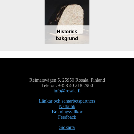
Historisk
bakgrund
Reimarsvägen 5, 25950 Rosala, Finland
Telefon: +358 40 218 2960
info@rosala.fi
Länkar och samarbetspartners
Nätbutik
Bokningsvillkor
Feedback
Sidkarta