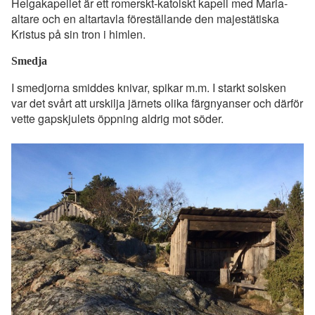
Helgakapellet är ett romerskt-katolskt kapell med Maria-
altare och en altartavla föreställande den majestätiska
Kristus på sin tron i himlen.
Smedja
I smedjorna smiddes knivar, spikar m.m. I starkt solsken
var det svårt att urskilja järnets olika färgnyanser och därför
vette gapskjulets öppning aldrig mot söder.