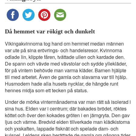
Då hemmet var rökigt och dunkelt
Vikingakvinnorna tog hand om hemmet medan männen
var ute på sina erövrings- och handelsresor. Kvinnorna
odlade lin, klippte fåren, tvättade ullen och kardade den.
De spann och vävde med vävstolar och sydde yllekläder,
för på vintern behövde man varma kläder. Barnen hjälpte
till med arbetet. Även de gamla och slavarna var till hjälp.
Husmodern hade alla husets nycklar, de hängde runt
hennes midja som ett tecken på status.
Under de mörka vintermånaderna var man rätt så isolerad i
sina hus. Elden var i centrum; där bakades brödet, röktes
köttet och över den kokades gröten i en järngryta. Den gav
ljus och värme. Bredvid elden tillverkade man klädkistorna
och yxskaften, lappade fisknät och spelade dam- och
kulspel. I eldens sken berättade de gamla om gångna tider