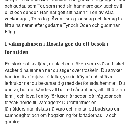
och gudar, som Tor, som med sin hammare gav upphov till
blixt och dunder. Han har gett sitt namn till en av våra
veckodagar, Tors dag. Även tisdag, onsdag och fredag har
fått sina namn efter gudarna Tyr och Oden och gudinnan
Frigg.
I vikingahusen i Rosala gör du ett besök i
forntiden
En stark doft av tjära, dunklet och röken som svävar i taket
väcker dina sinnen när du stiger över tröskeln. Du stryker
handen över mjuka fårfällar, yxade träytor och sträva
lerkrukor när du bekantar dig med det forntida hemmet. Du
undrar, hur det kändes att bo i ett sådant hus, att tillhöra en
familj och leva i en by för tusen år sedan då trägudar och
torvtak hörde till vardagen? Du förnimmer en
järnåldersmänniskas närvaro och mottar ett budskap om
samhörighet och om högaktning för förfädernas liv och
gärning.