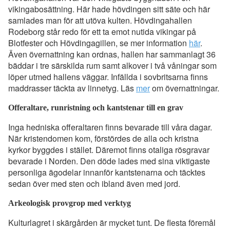
vikingabosättning. Här hade hövdingen sitt säte och här
samlades man för att utöva kulten. Hövdingahallen
Rodeborg står redo för ett ta emot nutida vikingar på
Blotfester och Hövdingagillen, se mer information
här
.
Även övernattning kan ordnas, hallen har sammanlagt 36
bäddar i tre särskilda rum samt alkover i två våningar som
löper utmed hallens väggar. Infällda i sovbritsarna finns
maddrasser täckta av linnetyg. Läs
mer
om övernattningar.
Offeraltare, runristning och kantstenar till en grav
Inga hedniska offeraltaren finns bevarade till våra dagar.
När kristendomen kom, förstördes de alla och kristna
kyrkor byggdes i stället. Däremot finns otaliga rösgravar
bevarade i Norden. Den döde lades med sina viktigaste
personliga ägodelar innanför kantstenarna och täcktes
sedan över med sten och ibland även med jord.
Arkeologisk provgrop med verktyg
Kulturlagret i skärgården är mycket tunt. De flesta föremål