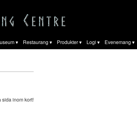
useum
Restaurang
Produkter
Logi
Evenemang
a sida inom kort!