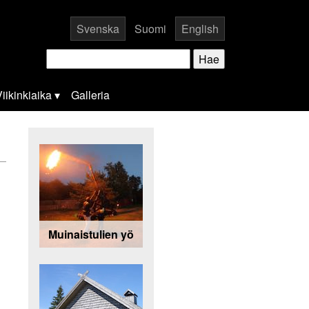
Svenska
Suomi
English
iikinkiaika
Galleria
Muinaistulien yö