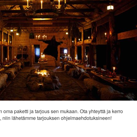
n oma paketti ja tarjous sen mukaan. Ota yhteyttä ja kerro
t, niin lähetämme tarjouksen ohjelmaehdotuksineen!