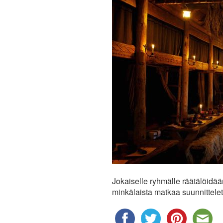
Jokaiselle ryhmälle räätälöidää
minkälaista matkaa suunnittele