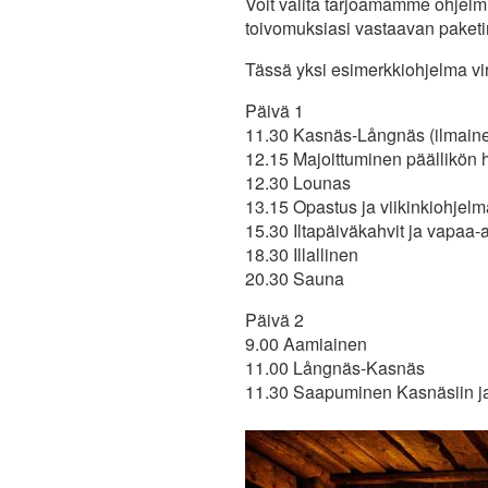
Voit valita tarjoamamme ohjelmi
toivomuksiasi vastaavan paketi
Tässä yksi esimerkkiohjelma vi
Päivä 1
11.30 Kasnäs-Långnäs (ilmaine
12.15 Majoittuminen päällikön h
12.30 Lounas
13.15 Opastus ja viikinkiohjelm
15.30 Iltapäiväkahvit ja vapaa-
18.30 Illallinen
20.30 Sauna
Päivä 2
9.00 Aamiainen
11.00 Långnäs-Kasnäs
11.30 Saapuminen Kasnäsiin ja