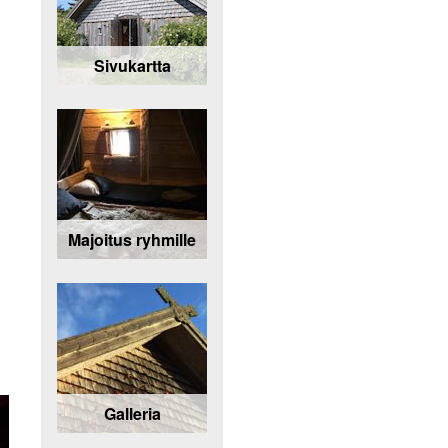
Sivukartta
Majoitus ryhmille
Galleria