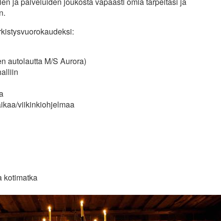
en ja palveluiden joukosta vapaasti omia tarpeitasi ja
n.
rkistysvuorokaudeksi:
n autolautta M/S Aurora)
alliin
a
aikaa/viikinkiohjelmaa
 kotimatka