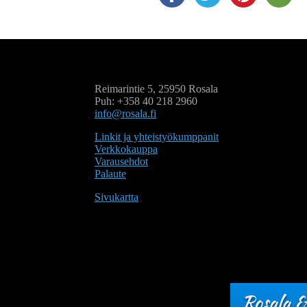
Reimarintie 5, 25950 Rosala
Puh: +358 40 218 2960
info@rosala.fi
Linkit ja yhteistyökumppanit
Verkkokauppa
Varausehdot
Palaute
Sivukartta