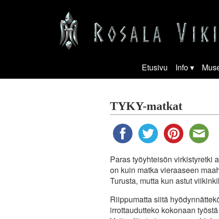
Etusivu
Info
Mus
TYKY-matkat
Paras työyhteisön virkistyretki
on kuin matka vieraaseen maaha
Turusta, mutta kun astut viikin
Riippumatta siitä hyödynnätte
irrottaudutteko kokonaan työstä