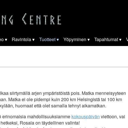
eo
Ravintola
Tuotteet
Yöpyminen
Tapahtumat
V
 alkaa siirtymällä arjen ympäristöistä pois. Matka menneisyyteen
n. Matka ei ole pidempi kuin 200 km Helsingistä tai 100 km
kikylään, huomaat että olet samalla tehnyt aikamatkan.
kö erinomaisia mahdollisuuksiamme
kokouspäivän
viettoon, vai
 hetkeksi, Rosala on täydellinen valinta!