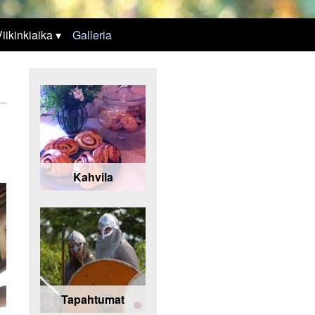
iikinkiaika
Galleria
Kahvila
Tapahtumat