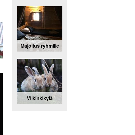
Majoitus ryhmille
Viikinkikylä