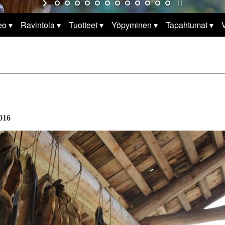
eo
Ravintola
Tuotteet
Yöpyminen
Tapahtumat
V
2016