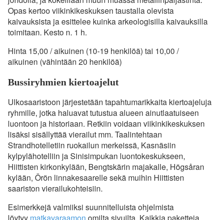
Opas kertoo viikinkikeskuksen taustalla olevista
kaivauksista ja esittelee kuinka arkeologisilla kaivauksilla
toimitaan. Kesto n. 1 h.
Hinta 15,00 / aikuinen (10-19 henkilöä) tai 10,00 /
aikuinen (vähintään 20 henkilöä)
Bussiryhmien kiertoajelut
Ulkosaaristoon järjestetään tapahtumarikkaita kiertoajeluja
ryhmille, jotka haluavat tutustua alueen ainutlaatuiseen
luontoon ja historiaan. Retkiin voidaan viikinkikeskuksen
lisäksi sisällyttää vierailut mm. Taalintehtaan
Strandhotelletiin ruokailun merkeissä, Kasnäsiin
kylpylähotelliin ja Sinisimpukan luontokeskukseen,
Hiittisten kirkonkylään, Bengtskärin majakalle, Högsåran
kylään, Örön linnakesaarelle sekä muihin Hiittisten
saariston vierailukohteisiin.
Esimerkkejä valmiiksi suunnitelluista ohjelmista
löytyy
matkavaraamon
omilta sivuilta. Kaikkia paketteja