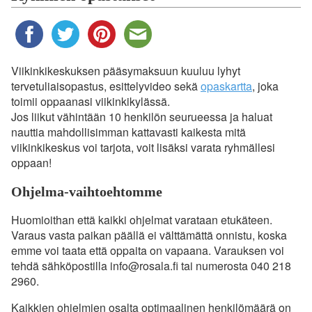
Viikinkikeskuksen pääsymaksuun kuuluu lyhyt
tervetuliaisopastus, esittelyvideo sekä
opaskartta
, joka
toimii oppaanasi viikinkikylässä.
Jos liikut vähintään 10 henkilön seurueessa ja haluat
nauttia mahdollisimman kattavasti kaikesta mitä
viikinkikeskus voi tarjota, voit lisäksi varata ryhmällesi
oppaan!
Ohjelma-vaihtoehtomme
Huomioithan että kaikki ohjelmat varataan etukäteen.
Varaus vasta paikan päällä ei välttämättä onnistu, koska
emme voi taata että oppaita on vapaana. Varauksen voi
tehdä sähköpostilla info@rosala.fi tai numerosta 040 218
2960.
Kaikkien ohjelmien osalta optimaalinen henkilömäärä on