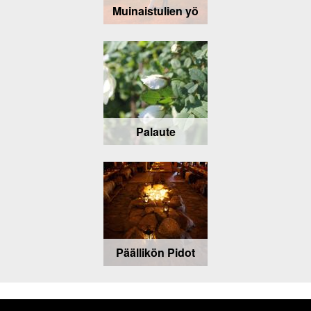
Muinaistulien yö
Palaute
Päällikön Pidot