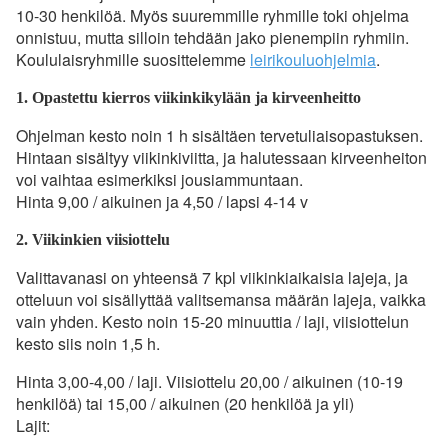
10-30 henkilöä. Myös suuremmille ryhmille toki ohjelma
onnistuu, mutta silloin tehdään jako pienempiin ryhmiin.
Koululaisryhmille suosittelemme
leirikouluohjelmia
.
1. Opastettu kierros viikinkikylään ja kirveenheitto
Ohjelman kesto noin 1 h sisältäen tervetuliaisopastuksen.
Hintaan sisältyy viikinkiviitta, ja halutessaan kirveenheiton
voi vaihtaa esimerkiksi jousiammuntaan.
Hinta 9,00 / aikuinen ja 4,50 / lapsi 4-14 v
2. Viikinkien viisiottelu
Valittavanasi on yhteensä 7 kpl viikinkiaikaisia lajeja, ja
otteluun voi sisällyttää valitsemansa määrän lajeja, vaikka
vain yhden. Kesto noin 15-20 minuuttia / laji, viisiottelun
kesto siis noin 1,5 h.
Hinta 3,00-4,00 / laji. Viisiottelu 20,00 / aikuinen (10-19
henkilöä) tai 15,00 / aikuinen (20 henkilöä ja yli)
Lajit: