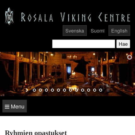
Svenska
Suomi
English
Menu
Ryhmien opastukset