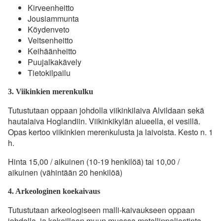
Kirveenheitto
Jousiammunta
Köydenveto
Veitsenheitto
Keihäänheitto
Puujalkakävely
Tietokilpailu
3. Viikinkien merenkulku
Tutustutaan oppaan johdolla viikinkilaiva Alvildaan sekä
hautalaiva Hoglandiin. Viikinkikylän alueella, ei vesillä.
Opas kertoo viikinkien merenkulusta ja laivoista. Kesto n. 1
h.
Hinta 15,00 / aikuinen (10-19 henkilöä) tai 10,00 /
aikuinen (vähintään 20 henkilöä)
4. Arkeologinen koekaivaus
Tutustutaan arkeologiseen malli-kaivaukseen oppaan
johdolla, ja kokeillaan muun muassa metallinpaljastinta.